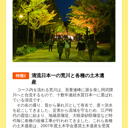
清流日本一の荒川と各種の土木遺
特徴2
産
コース内を流れる荒川は、吾妻連峰に源を発し阿武隈
川へと合流するもので、十数年連続水質日本一に選ばれ
ている清流です。
その名の通り、昔から暴れ川として有名で、度々洪水
を起こしてきました。災害から流域を守るため、江戸時
代の霞堤に始まり、地蔵原堰堤、大暗渠砂防堰堤など時
代毎に各種の改修工事が行われてきました。これら各種
の土木遺産は、2007年度土木学会選奨土木遺産を受賞