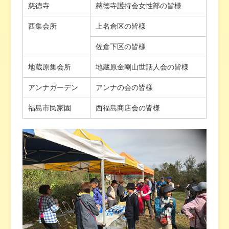
慈徳寺
慈徳寺護持会女性部の皆様
西集会所
上名倉区の皆様
佐倉下区の皆様
地蔵原集会所
地蔵原金剛山世話人会の皆様
アンナガーデン
アンナの会の皆様
福島市民家園
西福島商店会の皆様