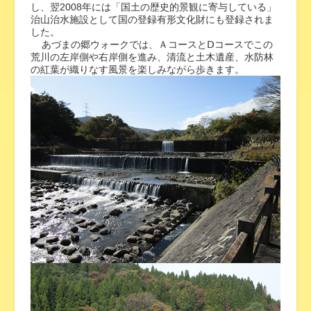
し、翌2008年には「国土の歴史的景観に寄与している」
治山治水施設として国の登録有形文化財にも登録されま
した。
あづまの郷ウォークでは、ＡコースとⅮコースでこの
荒川の左岸側や右岸側を進み、清流と土木遺産、水防林
の紅葉が織りなす風景を楽しみながら歩きます。