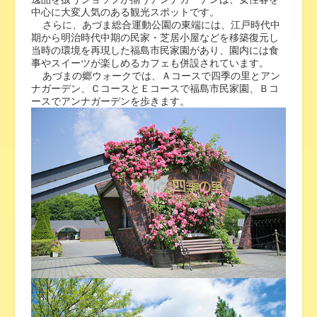
中心に大変人気のある観光スポットです。
さらに、あづま総合運動公園の東端には、江戸時代中
期から明治時代中期の民家・芝居小屋などを移築復元し
当時の環境を再現した福島市民家園があり、園内には食
事やスイーツが楽しめるカフェも併設されています。
あづまの郷ウォークでは、Ａコースで四季の里とアン
ナガーデン、ＣコースとＥコースで福島市民家園、Ｂコ
ースでアンナガーデンを歩きます。