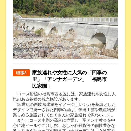
家族連れや女性に人気の「四季の
特徴3
里」「アンナガーデン」「福島市
民家園」
コース沿線の福島市西地区には、家族連れや女性に人
気のある各種の観光施設があります。
16世紀の西欧風建築をイメージしレンガを基調とした
デザインで統一された四季の里は、伝統工芸や農産物が
楽しめる施設としてたくさんの家族連れで賑わいます。
また、コース南側の高台に位置し、聖アンナ教会を中
心に地ビールやこけし館、おしゃれ雑貨等の個性豊かな
逸品を扱うショップが揃うアンナガーデンは、女性客を