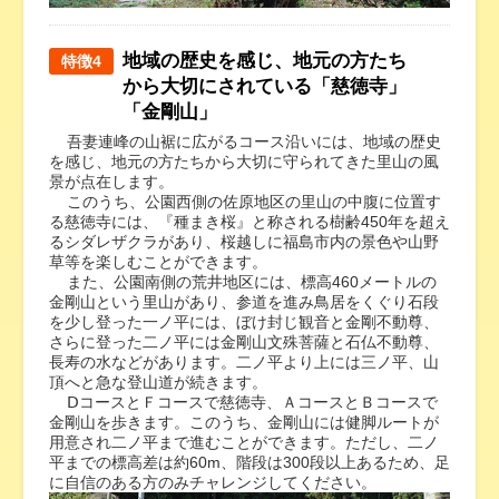
地域の歴史を感じ、地元の方たち
特徴4
から大切にされている「慈徳寺」
「金剛山」
吾妻連峰の山裾に広がるコース沿いには、地域の歴史
を感じ、地元の方たちから大切に守られてきた里山の風
景が点在します。
このうち、公園西側の佐原地区の里山の中腹に位置す
る慈徳寺には、『種まき桜』と称される樹齢450年を超え
るシダレザクラがあり、桜越しに福島市内の景色や山野
草等を楽しむことができます。
また、公園南側の荒井地区には、標高460メートルの
金剛山という里山があり、参道を進み鳥居をくぐり石段
を少し登った一ノ平には、ぼけ封じ観音と金剛不動尊、
さらに登った二ノ平には金剛山文殊菩薩と石仏不動尊、
長寿の水などがあります。二ノ平より上には三ノ平、山
頂へと急な登山道が続きます。
ⅮコースとＦコースで慈徳寺、ＡコースとＢコースで
金剛山を歩きます。このうち、金剛山には健脚ルートが
用意され二ノ平まで進むことができます。ただし、二ノ
平までの標高差は約60m、階段は300段以上あるため、足
に自信のある方のみチャレンジしてください。